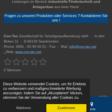
Leistungen im Bereich
industrielle Fördertechnik und
Anlagenbau
aus einer Hand.
Fragen zu unseren Produkten oder Services ? Kontaktieren Sie
uns !
Con-Tec
Gesellschaft für Schüttgutaufbereitung mbH -
In den
Birken 11 -
D-66130 Saarbrücken
Phone: 0681 - 83 90 50 51 -
Fax: -
Mail:
info@con-tec.net
-
Web:
www.con-tec.net
1
2
3
4
5
B
B
e
e
S
S
S
S
S
w
0 Stimmen
w
e
t
t
t
t
t
r
e
t
r
e
e
e
e
e
u
Diese Website verwendet Cookies, um Ihr Erlebnis
t
n
zu verbessern und maßgeschneiderte Werbung
r
r
r
r
r
u
Impressum
g
Datenschutz
anzuzeigen. Indem Sie auf „Akzeptieren“ klicken,
a
n
AGB's
stimmen Sie der Verwendung aller Cookies zu.
n
n
n
n
n
b
g
s
e
e
e
e
:
e
Ablehnen
Zustimmen
E-Mail
Telefon
Karte
© 2025 - 2026 Fördertechnik & Siebanlagen Saarbrücken | Con-
n