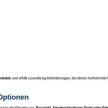
rodukte
und erfüllt zuverlässig Anforderungen, bei denen herkömml
Optionen
 kann der Elevator aus
Baustahl, hitzebeständigem Stahl oder Ede