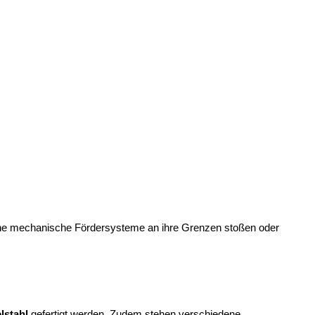
iche mechanische Fördersysteme an ihre Grenzen stoßen oder
lstahl
gefertigt werden. Zudem stehen verschiedene