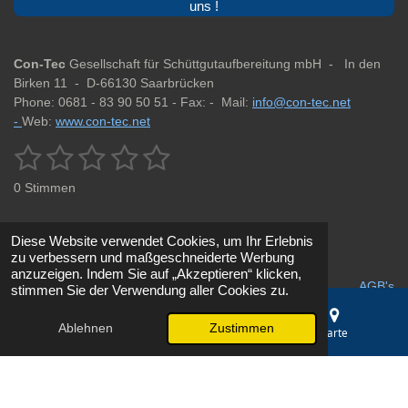
uns !
Con-Tec
Gesellschaft für Schüttgutaufbereitung mbH -
In den
Birken 11 -
D-66130 Saarbrücken
Phone: 0681 - 83 90 50 51 -
Fax: -
Mail:
info@con-tec.net
-
Web:
www.con-tec.net
1
2
3
4
5
B
B
e
e
S
S
S
S
S
w
0 Stimmen
w
e
t
t
t
t
t
r
e
t
r
e
e
e
e
e
u
Diese Website verwendet Cookies, um Ihr Erlebnis
t
n
zu verbessern und maßgeschneiderte Werbung
r
r
r
r
r
u
Impressum
g
Datenschutz
anzuzeigen. Indem Sie auf „Akzeptieren“ klicken,
a
n
AGB's
stimmen Sie der Verwendung aller Cookies zu.
n
n
n
n
n
b
g
s
e
e
e
e
:
e
Ablehnen
Zustimmen
© 2025 - 2026 Fördertechnik & Siebanlagen Saarbrücken | Con-
E-Mail
Telefon
Karte
n
0
Tec GmbH
d
S
e
Mit Unterstützung von
Webador
t
n
e