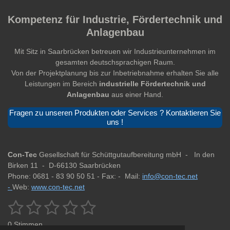
Kompetenz für Industrie, Fördertechnik und
Anlagenbau
Mit Sitz in Saarbrücken betreuen wir Industrieunternehmen im
gesamten deutschsprachigen Raum.
Von der Projektplanung bis zur Inbetriebnahme erhalten Sie alle
Leistungen im Bereich
industrielle Fördertechnik und
Anlagenbau
aus einer Hand.
Fragen zu unseren Produkten oder Services ? Kontaktieren Sie
uns !
Con-Tec
Gesellschaft für Schüttgutaufbereitung mbH -
In den
Birken 11 -
D-66130 Saarbrücken
Phone: 0681 - 83 90 50 51 -
Fax: -
Mail:
info@con-tec.net
-
Web:
www.con-tec.net
1
2
3
4
5
B
B
e
e
S
S
S
S
S
w
0 Stimmen
w
e