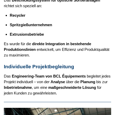
Das
Beschickungssystem für optische Sortieranlagen
richtet sich speziell an:
Recycler
Spritzgießunternehmen
Extrusionsbetriebe
Es wurde für die
direkte Integration in bestehende
Produktionslinien
entwickelt, um Effizienz und Produktqualität
zu maximieren.
Individuelle Projektbegleitung
Das
Engineering-Team von BCL Équipements
begleitet jedes
Projekt individuell – von der
Analyse
über die
Planung
bis zur
Inbetriebnahme
, um eine
maßgeschneiderte Lösung
für
jeden Kunden zu gewährleisten.