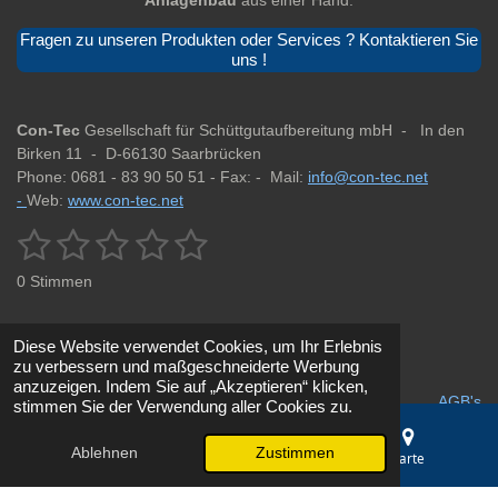
Anlagenbau
aus einer Hand.
Fragen zu unseren Produkten oder Services ? Kontaktieren Sie
uns !
Con-Tec
Gesellschaft für Schüttgutaufbereitung mbH -
In den
Birken 11 -
D-66130 Saarbrücken
Phone: 0681 - 83 90 50 51 -
Fax: -
Mail:
info@con-tec.net
-
Web:
www.con-tec.net
1
2
3
4
5
B
B
e
e
S
S
S
S
S
w
0 Stimmen
w
e
t
t
t
t
t
r
e
t
r
e
e
e
e
e
u
Diese Website verwendet Cookies, um Ihr Erlebnis
t
n
zu verbessern und maßgeschneiderte Werbung
r
r
r
r
r
u
Impressum
g
Datenschutz
anzuzeigen. Indem Sie auf „Akzeptieren“ klicken,
a
n
AGB's
stimmen Sie der Verwendung aller Cookies zu.
n
n
n
n
n
b
g
s
e
e
e
e
:
e
Ablehnen
Zustimmen
© 2025 - 2026 Fördertechnik & Siebanlagen Saarbrücken | Con-
E-Mail
Telefon
Karte
n
0
Tec GmbH
d
S