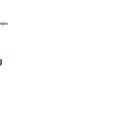
nten
g