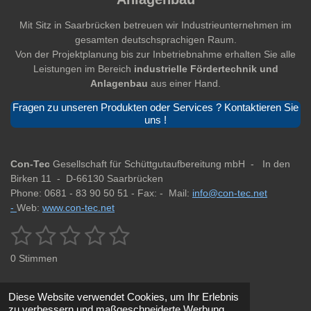
Mit Sitz in Saarbrücken betreuen wir Industrieunternehmen im
gesamten deutschsprachigen Raum.
Von der Projektplanung bis zur Inbetriebnahme erhalten Sie alle
Leistungen im Bereich
industrielle Fördertechnik und
Anlagenbau
aus einer Hand.
Fragen zu unseren Produkten oder Services ? Kontaktieren Sie
uns !
Con-Tec
Gesellschaft für Schüttgutaufbereitung mbH -
In den
Birken 11 -
D-66130 Saarbrücken
Phone: 0681 - 83 90 50 51 -
Fax: -
Mail:
info@con-tec.net
-
Web:
www.con-tec.net
1
2
3
4
5
B
B
e
e
S
S
S
S
S
w
0 Stimmen
w
e
t
t
t
t
t
r
e
t
r
e
e
e
e
e
Diese Website verwendet Cookies, um Ihr Erlebnis
u
t
n
zu verbessern und maßgeschneiderte Werbung