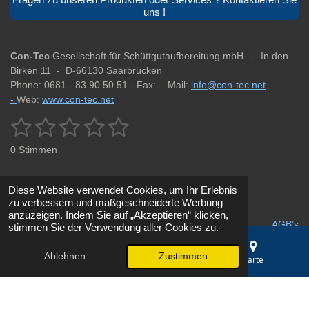
uns !
Con-Tec
Gesellschaft für Schüttgutaufbereitung mbH -
In den
Birken 11 -
D-66130 Saarbrücken
Phone: 0681 - 83 90 50 51 -
Fax: -
Mail:
info@con-tec.net
-
Web:
www.con-tec.net
1
2
3
4
5
B
B
e
e
S
S
S
S
S
w
0 Stimmen
w
e
t
t
t
t
t
r
e
t
r
e
e
e
e
e
u
Diese Website verwendet Cookies, um Ihr Erlebnis
t
n
zu verbessern und maßgeschneiderte Werbung
r
r
r
r
r
u
Impressum
g
Datenschutz
anzuzeigen. Indem Sie auf „Akzeptieren“ klicken,
a
n
AGB's
stimmen Sie der Verwendung aller Cookies zu.
n
n
n
n
n
b
g
s
e
e
e
e
:
e
Ablehnen
Zustimmen
© 2025 - 2026 Fördertechnik & Siebanlagen Saarbrücken | Con-
E-Mail
Telefon
Karte
n
0
Tec GmbH
d
S
e
Mit Unterstützung von
Webador
t
n