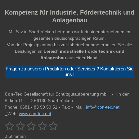
Kompetenz für Industrie, Fördertechnik und
Anlagenbau
Mit Sitz in Saarbrücken betreuen wir Industrieunternehmen im
gesamten deutschsprachigen Raum.
Von der Projektplanung bis zur Inbetriebnahme erhalten Sie alle
Leistungen im Bereich
industrielle Fördertechnik und
Anlagenbau
aus einer Hand.
Fragen zu unseren Produkten oder Services ? Kontaktieren Sie
uns !
Con-Tec
Gesellschaft für Schüttgutaufbereitung mbH -
In den
Birken 11 -
D-66130 Saarbrücken
Phone: 0681 - 83 90 50 51 -
Fax: -
Mail:
info@con-tec.net
-
Web:
www.con-tec.net
1
2
3
4
5
B
B
e
e
S
S
S
S
S
w
0 Stimmen
w
e