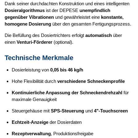
Dank seiner durchdachten Konstruktion und eines intelligenten
Dosieralgorithmus
ist der DEPESE
unempfindlich
gegenüber Vibrationen
und gewährleistet eine
konstante,
homogene Dosierung
über den gesamten Fertigungsprozess.
Die Befüllung des Dosiertrichters erfolgt
automatisch
über
einen
Venturi-Förderer
(optional).
Technische Merkmale
Dosierleistung von
0,05 bis 46 kg/h
Hohe Flexibilität durch
verschiedene Schneckenprofile
Kontinuierliche Anpassung der Schneckendrehzahl
für
maximale Genauigkeit
Steuergehäuse mit
SPS-Steuerung
und
4"-Touchscreen
Echtzeit-Anzeige
der Dosierdaten
Rezeptverwaltung
, Produktionsfreigabe