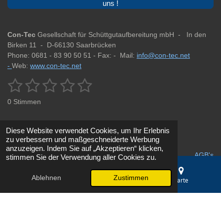
uns !
Con-Tec
Gesellschaft für Schüttgutaufbereitung mbH -
In den
Birken 11 -
D-66130 Saarbrücken
Phone: 0681 - 83 90 50 51 -
Fax: -
Mail:
info@con-tec.net
-
Web:
www.con-tec.net
1
2
3
4
5
B
B
e
e
S
S
S
S
S
w
0 Stimmen
w
e
t
t
t
t
t
r
e
t
r
e
e
e
e
e
u
Diese Website verwendet Cookies, um Ihr Erlebnis
t
n
zu verbessern und maßgeschneiderte Werbung
r
r
r
r
r
u
Impressum
g
Datenschutz
anzuzeigen. Indem Sie auf „Akzeptieren“ klicken,
a
n
AGB's
stimmen Sie der Verwendung aller Cookies zu.
n
n
n
n
n
b
g
s
e
e
e
e
:
e
Ablehnen
Zustimmen
© 2025 - 2026 Fördertechnik & Siebanlagen Saarbrücken | Con-
E-Mail
Telefon
Karte
n
0
Tec GmbH
d
S
e
Mit Unterstützung von
Webador
t
n
e