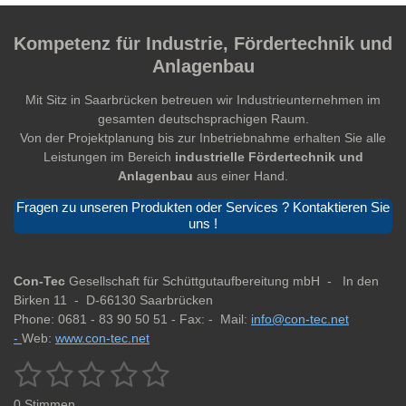
Kompetenz für Industrie, Fördertechnik und
Anlagenbau
Mit Sitz in Saarbrücken betreuen wir Industrieunternehmen im
gesamten deutschsprachigen Raum.
Von der Projektplanung bis zur Inbetriebnahme erhalten Sie alle
Leistungen im Bereich
industrielle Fördertechnik und
Anlagenbau
aus einer Hand.
Fragen zu unseren Produkten oder Services ? Kontaktieren Sie
uns !
Con-Tec
Gesellschaft für Schüttgutaufbereitung mbH -
In den
Birken 11 -
D-66130 Saarbrücken
Phone: 0681 - 83 90 50 51 -
Fax: -
Mail:
info@con-tec.net
-
Web:
www.con-tec.net
1
2
3
4
5
B
B
e
e
S
S
S
S
S
w
0 Stimmen