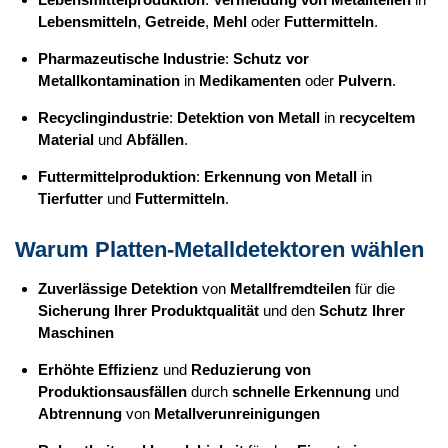
Lebensmitteln
,
Getreide
,
Mehl
oder
Futtermitteln
.
Pharmazeutische Industrie
:
Schutz vor
Metallkontamination
in
Medikamenten
oder
Pulvern
.
Recyclingindustrie
:
Detektion von Metall
in
recyceltem
Material
und
Abfällen
.
Futtermittelproduktion
:
Erkennung von Metall
in
Tierfutter
und
Futtermitteln
.
Warum Platten-Metalldetektoren wählen
Zuverlässige Detektion
von
Metallfremdteilen
für die
Sicherung Ihrer Produktqualität
und den
Schutz Ihrer
Maschinen
Erhöhte Effizienz
und
Reduzierung von
Produktionsausfällen
durch
schnelle Erkennung
und
Abtrennung
von
Metallverunreinigungen