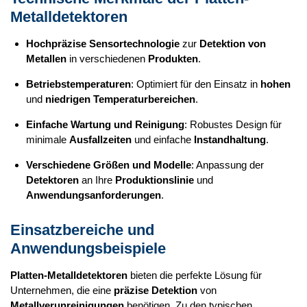
Metalldetektoren
Hochpräzise Sensortechnologie
zur
Detektion von
Metallen
in verschiedenen
Produkten
.
Betriebstemperaturen
: Optimiert für den Einsatz in
hohen
und
niedrigen Temperaturbereichen
.
Einfache Wartung und Reinigung
: Robustes Design für
minimale
Ausfallzeiten
und einfache
Instandhaltung
.
Verschiedene Größen und Modelle
: Anpassung der
Detektoren
an Ihre
Produktionslinie
und
Anwendungsanforderungen
.
Einsatzbereiche und
Anwendungsbeispiele
Platten-Metalldetektoren
bieten die perfekte Lösung für
Unternehmen, die eine
präzise Detektion
von
Metallverunreinigungen
benötigen. Zu den typischen