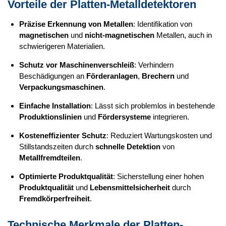
Vorteile der Platten-Metalldetektoren
Präzise Erkennung von Metallen
: Identifikation von
magnetischen
und
nicht-magnetischen
Metallen, auch in
schwierigeren Materialien.
Schutz vor Maschinenverschleiß
: Verhindern
Beschädigungen an
Förderanlagen
,
Brechern
und
Verpackungsmaschinen
.
Einfache Installation
: Lässt sich problemlos in bestehende
Produktionslinien
und
Fördersysteme
integrieren.
Kosteneffizienter Schutz
: Reduziert Wartungskosten und
Stillstandszeiten durch
schnelle Detektion
von
Metallfremdteilen
.
Optimierte Produktqualität
: Sicherstellung einer hohen
Produktqualität
und
Lebensmittelsicherheit
durch
Fremdkörperfreiheit
.
Technische Merkmale der Platten-