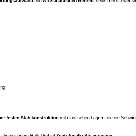
artungsaufwand
und
wirtschaftlichen Betrieb
, selbst bei schwer s
ing
er festen Stahlkonstruktion
mit elastischen Lagern, die die Schwin
n
, die bei jedem Halb-Umlauf
Zentrifugalkräfte erzeugen