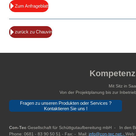
Zum Anfrageblatt
zurück zu Chauvin
Kompetenz 
Mit Sitz in S
Von der Projektplanung bis zur Inbetri
Fragen zu unseren Produkten oder Services ?
Kontaktieren Sie uns !
Con-Tec
Gesellschaft für Schüttgutaufbereitung mbH -
In den 
Phone: 0681 - 83 90 50 51 -
Fax: -
Mail:
info@con-tec.net -
Web