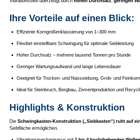
Vibrationssieb überzeugt durch
hohen Durchsatz
,
geringen W
Ihre Vorteile auf einen Blick:
Effiziente Korngrößenklassierung von 1–300 mm
Flexibel einstellbare Schwingung für optimale Siebleistung
Hoher Durchsatz – mehrere tausend Tonnen pro Stunde
Geringer Wartungsaufwand und lange Lebensdauer
Geeignet für Trocken- und Nasssiebung, Grob- und Feinkorn
Ideal für Steinbruch, Bergbau, Zementproduktion und Recycl
Highlights & Konstruktion
Die
Schwingkasten-Konstruktion („Siebkasten“) ruht auf ein
Siebfläche ermöglichen.
Vibrationsmechanismus mit
1 bis 4 hochdrehenden Welle